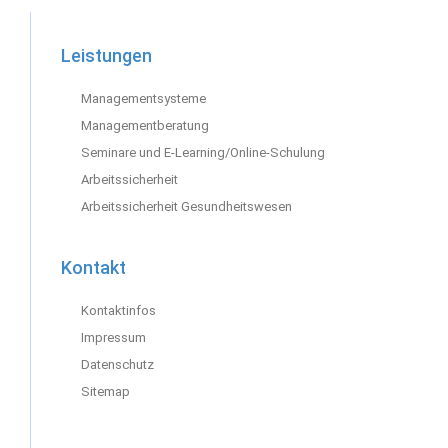
Leistungen
Navigation
Management­systeme
überspringen
Management­beratung
Seminare und E-Learning/Online-Schulung
Arbeits­sicherheit
Arbeitssicherheit Gesundheitswesen
Kontakt
Navigation
Kontaktinfos
überspringen
Impressum
Datenschutz
Sitemap